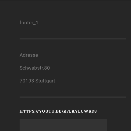
footer_1
Adresse
Schwabstr.80
70193 Stuttgart
HTTPS://YOUTU.BE/K7LKYLUWRD8