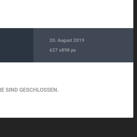
20. August 2019
627
x
898 px
E SIND GESCHLOSSEN.